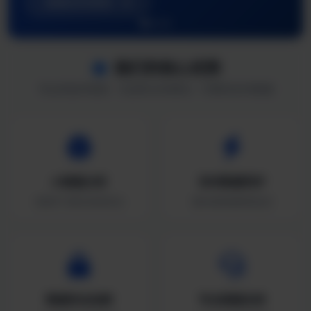
查看数据看板
我们的核心优势
专业的技术团队 · 先进的分析算法 · 可靠的实时数据
AI智能分析
实时数据同步
深度学习算法持续优化
毫秒级数据更新延迟
数据安全加密
专业客服支持