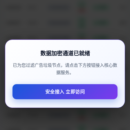
大
3466058
08:12
7+6+8=21
命中
大小
双
大
3466057
08:09
9+0+9=18
命中
组合
双
小
3466056
08:05
4+3+1=08
命中
大小
单
大
数据加密通道已就绪
3466055
08:02
3+3+9=15
命中
组合
单
已为您过滤广告垃圾节点，请点击下方按钮接入核心数
小
3466054
07:58
0+5+8=13
命中
组合
据服务。
单
小
3466053
07:55
8+0+7=15
未中
-
双
安全接入 立即访问
小
3466052
07:51
5+6+1=12
命中
组合
双
大
3466051
07:48
1+8+8=17
命中
大小
双
大