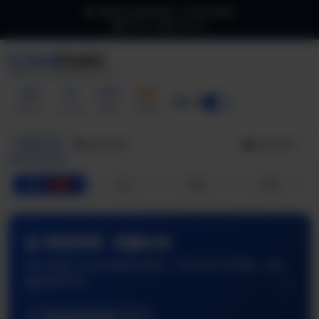
数据安全加密传输
实时同步更新
帮助中心
商务合作
Data
Predict
加拿大28 · 智能预测引擎 v3.0
400
25
6.3%
组合
开启
数据样本
命中次数
准确率
当前模式
加拿大28
台湾PC28
算法引擎
组合
大小
单双
杀组
热门
大数据驱动决策
累积海量历史数据，通过机器学习持续优化算法，提升预测
准确率。